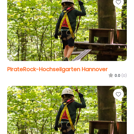
Favo
PirateRock-Hochseilgarten Hannover
0.0
(0)
Favo