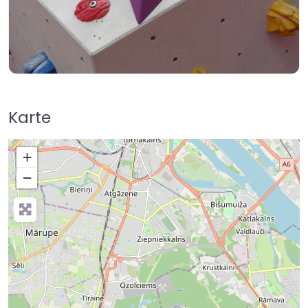
Karte
+
−