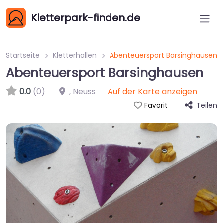
Kletterpark-finden.de
Startseite
Kletterhallen
Abenteuersport Barsinghausen
Abenteuersport Barsinghausen
0.0
(0)
,
Neuss
Auf der Karte anzeigen
Teilen
Favorit