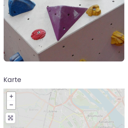
Karte
+
−