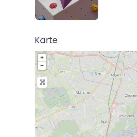
boulderhallen-finden
Karte
+
−