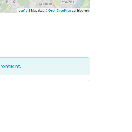
Leaflet
| Map data ©
OpenStreetMap
contributors
entlicht.