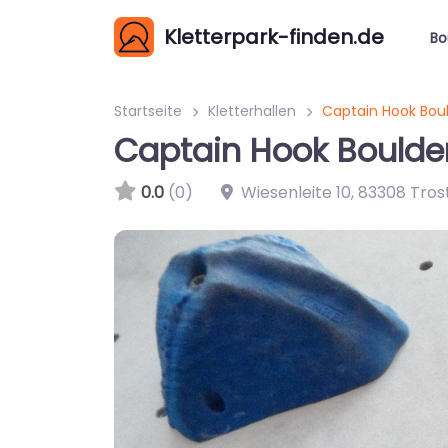
Kletterpark-finden.de
Bo
Startseite
Kletterhallen
Captain Hook Boul
Captain Hook Boulder
0.0
(0)
Wiesenleite 10
,
83308
Tros