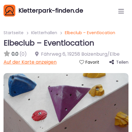
Kletterpark-finden.de
Startseite
Kletterhallen
Elbeclub – Eventlocation
Elbeclub – Eventlocation
0.0
(0)
Fährweg 6
,
19258
Boizenburg/Elbe
Auf der Karte anzeigen
Teilen
Favorit