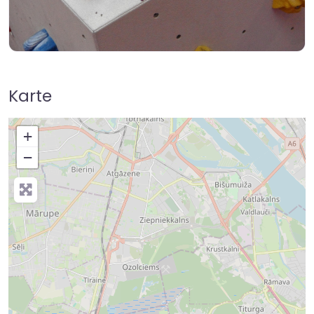
Karte
+
−