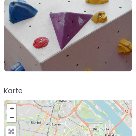
Karte
+
−