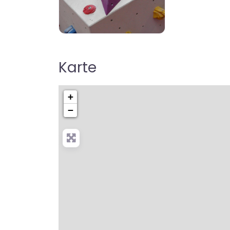
boulderhallen-finden
Karte
+
−