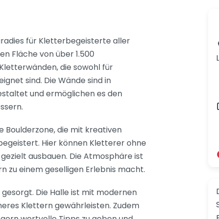
aradies für Kletterbegeisterte aller
en Fläche von über 1.500
 Kletterwänden, die sowohl für
ignet sind. Die Wände sind in
estaltet und ermöglichen es den
essern.
e Boulderzone, die mit kreativen
egeistert. Hier können Kletterer ohne
t gezielt ausbauen. Die Atmosphäre ist
rn zu einem geselligen Erlebnis macht.
s gesorgt. Die Halle ist mit modernen
cheres Klettern gewährleisten. Zudem
ngern wertvolle Tipps zu geben und