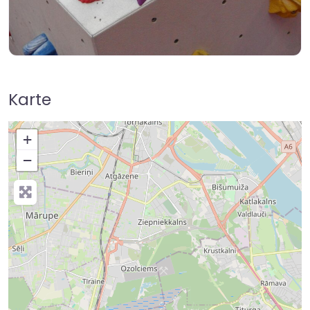
Karte
+
−