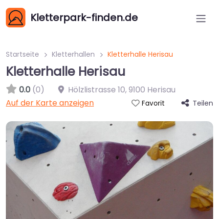
Kletterpark-finden.de
Startseite
Kletterhallen
Kletterhalle Herisau
Kletterhalle Herisau
0.0
(0)
Hölzlistrasse 10
,
9100
Herisau
Auf der Karte anzeigen
Teilen
Favorit