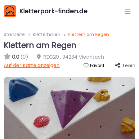
Kletterpark-finden.de
Startseite
Kletterhallen
Klettern am Regen
Klettern am Regen
0.0
(0)
REG20
,
94234
Viechtach
Auf der Karte anzeigen
Teilen
Favorit