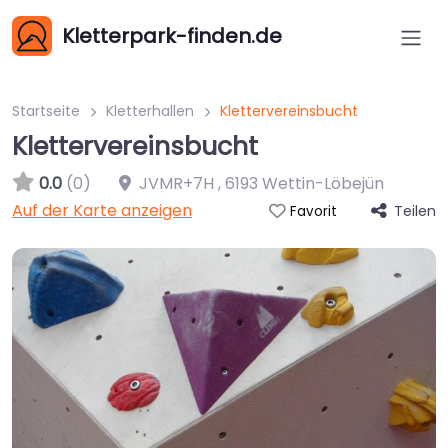
Kletterpark-finden.de
Startseite
Kletterhallen
Klettervereinsbucht
Klettervereinsbucht
0.0
(0)
JVMR+7H
,
6193
Wettin-Löbejün
Auf der Karte anzeigen
Teilen
Favorit