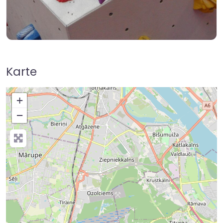
Karte
+
−