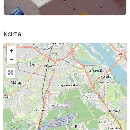
Karte
+
−