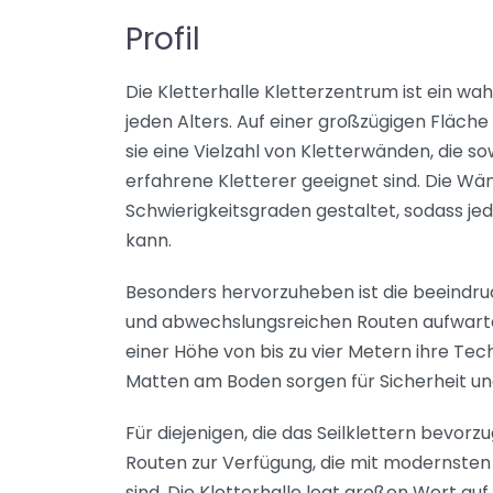
Profil
Die Kletterhalle Kletterzentrum ist ein wa
jeden Alters. Auf einer großzügigen Fläch
sie eine Vielzahl von Kletterwänden, die so
erfahrene Kletterer geeignet sind. Die Wän
Schwierigkeitsgraden gestaltet, sodass je
kann.
Besonders hervorzuheben ist die beeindru
und abwechslungsreichen Routen aufwartet.
einer Höhe von bis zu vier Metern ihre Tec
Matten am Boden sorgen für Sicherheit un
Für diejenigen, die das Seilklettern bevo
Routen zur Verfügung, die mit modernste
sind. Die Kletterhalle legt großen Wert au