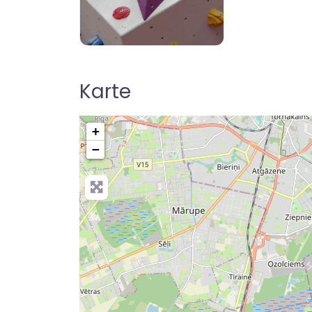
boulderhallen-finden
Karte
+
−