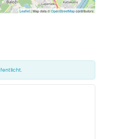
Leaflet
| Map data ©
OpenStreetMap
contributors
entlicht.