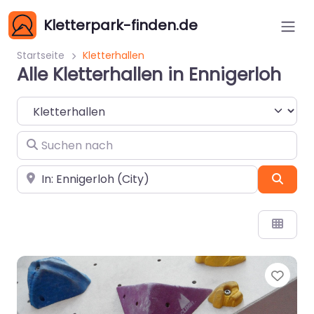
Kletterpark-finden.de
Startseite
Kletterhallen
Alle Kletterhallen in Ennigerloh
Suchtyp auswählen
Suchen nach
In der Nähe
Such
Favo