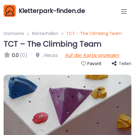
Kletterpark-finden.de
Startseite
Kletterhallen
TCT – The Climbing Team
TCT – The Climbing Team
0.0
(0)
,
Neuss
Auf der Karte anzeigen
Teilen
Favorit