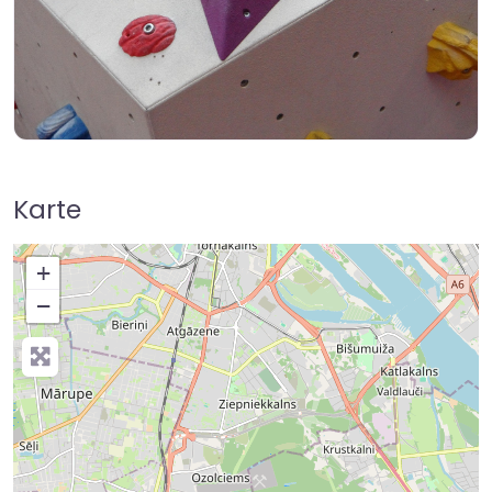
Karte
+
−