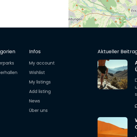
gorien
Infos
Aktueller Beitra
erparks
My account
erhallen
Wishlist
D
My listings
u
Add listing
News
Über uns