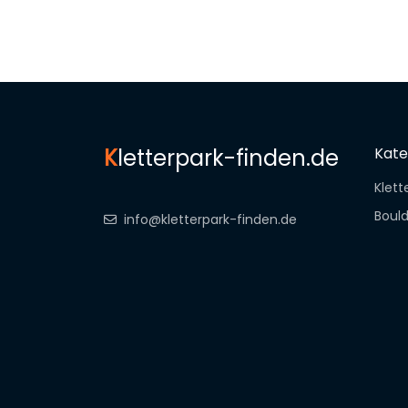
K
letterpark-finden.de
Kate
Klett
Bould
info@kletterpark-finden.de