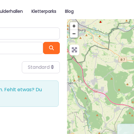
ulderhallen
Kletterparks
Blog
+
−
Suchen
Standard
. Fehlt etwas? Du