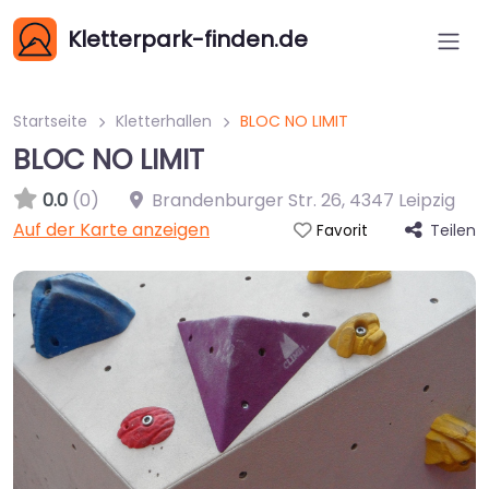
Kletterpark-finden.de
Startseite
Kletterhallen
BLOC NO LIMIT
BLOC NO LIMIT
0.0
(0)
Brandenburger Str. 26
,
4347
Leipzig
Auf der Karte anzeigen
Teilen
Favorit