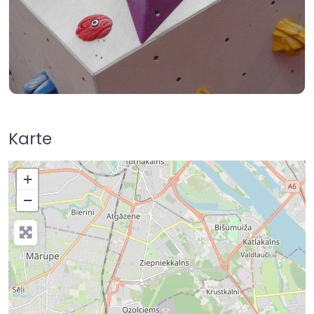
Karte
+
−