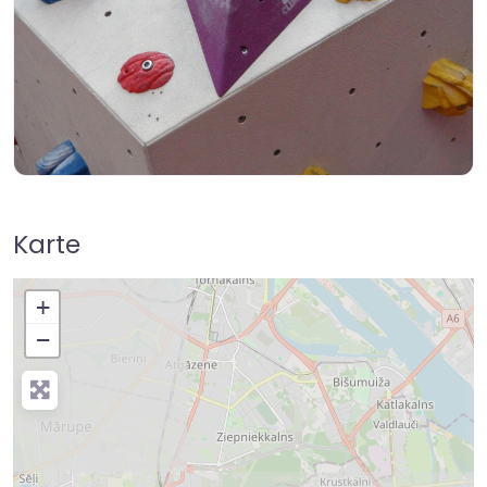
Karte
+
−